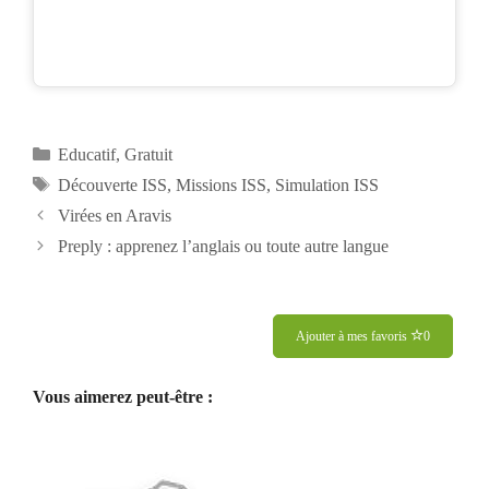
Catégories
Educatif
,
Gratuit
Étiquettes
Découverte ISS
,
Missions ISS
,
Simulation ISS
Navigation
Virées en Aravis
des
Preply : apprenez l’anglais ou toute autre langue
articles
Ajouter à mes favoris
0
Vous aimerez peut-être :