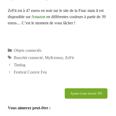
ZeFit est à 47 euros en noir sur le site de la Fnac mais il est
disponible sur
Amazon
en différentes couleurs à partir de 39
euros… C’est le moment de vous lâcher !
Catégories
Objets connectés
Étiquettes
Bracelet connecté
,
MyKronoz
,
ZeFit
Navigation
Tindog
des
Festival Couvre Feu
articles
Ajouter à mes favoris
0
Vous aimerez peut-être :