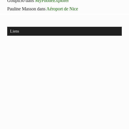
Goupil30
dans
MyPhoneExplorer
Pauline Masson
dans
Aéroport de Nice
Liens