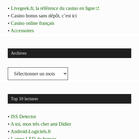
•
Livegeek.fr, la référence du casino en ligne
• Casino bonus sans dépôt, c’est ici
•
Casino online français
•
Accessoires
Archives
Archives
Top 10 lectures
•
ISS Detector
•
A toi, mon très cher ami Didier
•
Android-Logiciels.fr
•
Lampe LED de bureau