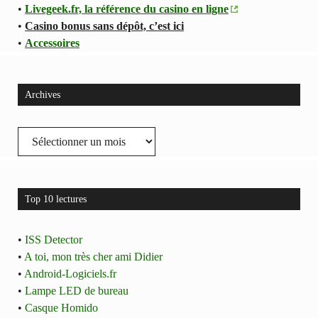
•
Livegeek.fr, la référence du casino en ligne
•
Casino bonus sans dépôt, c’est ici
•
Accessoires
Archives
Archives
Top 10 lectures
•
ISS Detector
•
A toi, mon très cher ami Didier
•
Android-Logiciels.fr
•
Lampe LED de bureau
•
Casque Homido