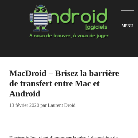
Aller
au
contenu
MacDroid – Brisez la barrière
de transfert entre Mac et
Android
13 février 2020
par
Laurent Droid
Electronic Inc. vient d’annoncer la mise à disposition de