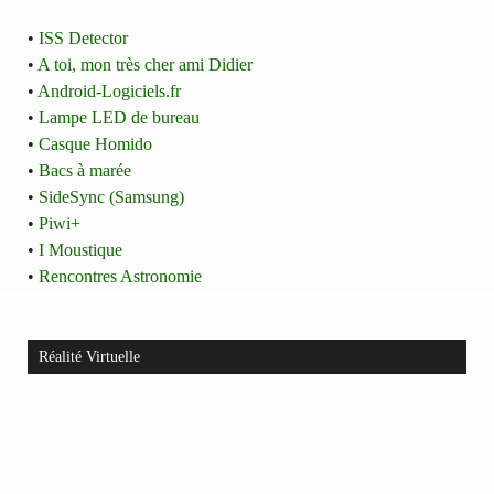
•
ISS Detector
•
A toi, mon très cher ami Didier
•
Android-Logiciels.fr
•
Lampe LED de bureau
•
Casque Homido
•
Bacs à marée
•
SideSync (Samsung)
•
Piwi+
•
I Moustique
•
Rencontres Astronomie
Réalité Virtuelle