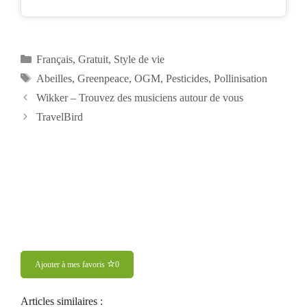
Catégories
Français
,
Gratuit
,
Style de vie
Étiquettes
Abeilles
,
Greenpeace
,
OGM
,
Pesticides
,
Pollinisation
Navigation
Wikker – Trouvez des musiciens autour de vous
des
TravelBird
articles
Ajouter à mes favoris
0
Articles similaires :