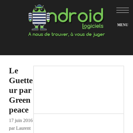
Aller
au
contenu
Le
Guette
ur par
Green
peace
17 juin 2016
par
Laurent