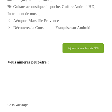
Étiquettes
Guitare accoustique de poche
,
Guitare Android HD
,
Instrument de musique
Navigation
Aéroport Marseille Provence
des
Découvrez la Constitution Française sur Android
articles
Ajouter à mes favoris
0
Vous aimerez peut-être :
Colis-Voiturage