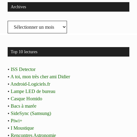
Archives
Archives
Top 10 lectures
•
ISS Detector
•
A toi, mon très cher ami Didier
•
Android-Logiciels.fr
•
Lampe LED de bureau
•
Casque Homido
•
Bacs à marée
•
SideSync (Samsung)
•
Piwi+
•
I Moustique
•
Rencontres Astronomie