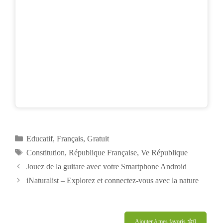
Catégories
Educatif
,
Français
,
Gratuit
Étiquettes
Constitution
,
République Française
,
Ve République
Navigation
Jouez de la guitare avec votre Smartphone Android
des
iNaturalist – Explorez et connectez-vous avec la nature
articles
Ajouter à mes favoris
0