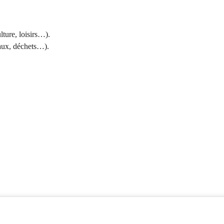
lture, loisirs…).
maux, déchets…).