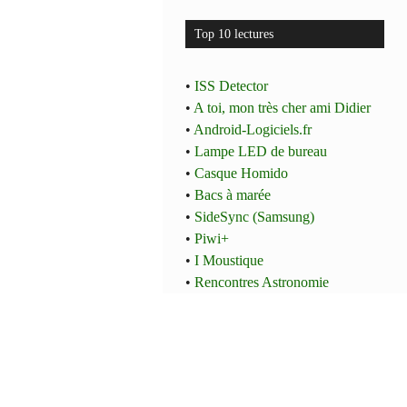
Top 10 lectures
•
ISS Detector
•
A toi, mon très cher ami Didier
•
Android-Logiciels.fr
•
Lampe LED de bureau
•
Casque Homido
•
Bacs à marée
•
SideSync (Samsung)
•
Piwi+
•
I Moustique
•
Rencontres Astronomie