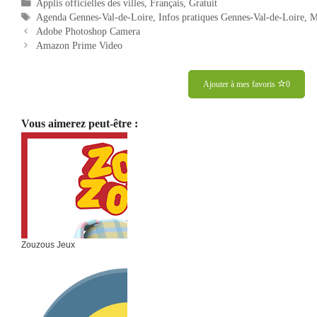
Catégories
Applis officielles des villes
,
Français
,
Gratuit
Étiquettes
Agenda Gennes-Val-de-Loire
,
Infos pratiques Gennes-Val-de-Loire
,
M
Navigation
Adobe Photoshop Camera
des
Amazon Prime Video
articles
Ajouter à mes favoris
0
Vous aimerez peut-être :
Zouzous Jeux