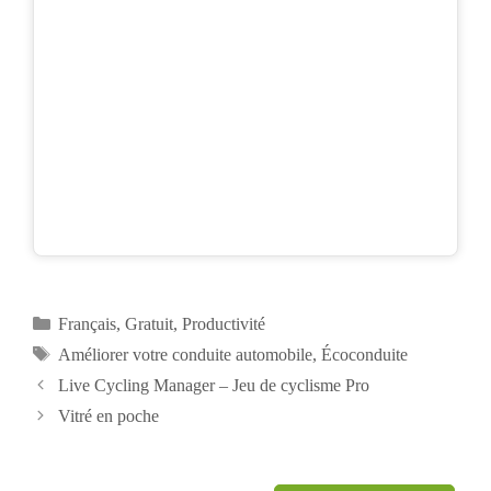
Catégories
Français
,
Gratuit
,
Productivité
Étiquettes
Améliorer votre conduite automobile
,
Écoconduite
Navigation
Live Cycling Manager – Jeu de cyclisme Pro
des
Vitré en poche
articles