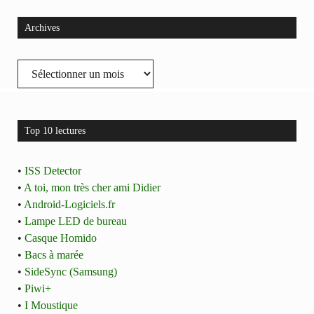
Archives
Archives
Top 10 lectures
•
ISS Detector
•
A toi, mon très cher ami Didier
•
Android-Logiciels.fr
•
Lampe LED de bureau
•
Casque Homido
•
Bacs à marée
•
SideSync (Samsung)
•
Piwi+
•
I Moustique