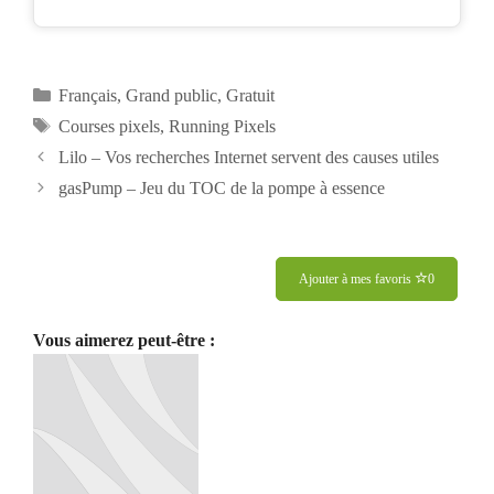
Catégories
Français
,
Grand public
,
Gratuit
Étiquettes
Courses pixels
,
Running Pixels
Navigation
Lilo – Vos recherches Internet servent des causes utiles
des
gasPump – Jeu du TOC de la pompe à essence
articles
Ajouter à mes favoris
0
Vous aimerez peut-être :