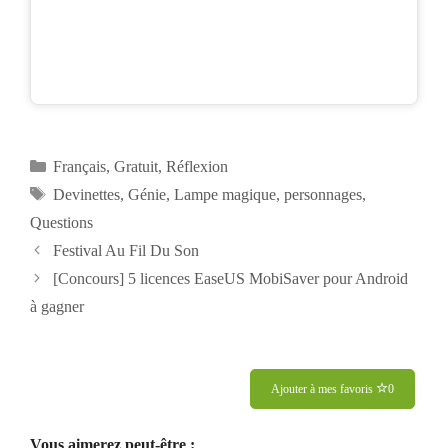
Catégories
Français
,
Gratuit
,
Réflexion
Étiquettes
Devinettes
,
Génie
,
Lampe magique
,
personnages
,
Questions
Navigation
Festival Au Fil Du Son
des
[Concours] 5 licences EaseUS MobiSaver pour Android
articles
à gagner
Ajouter à mes favoris
0
Vous aimerez peut-être :