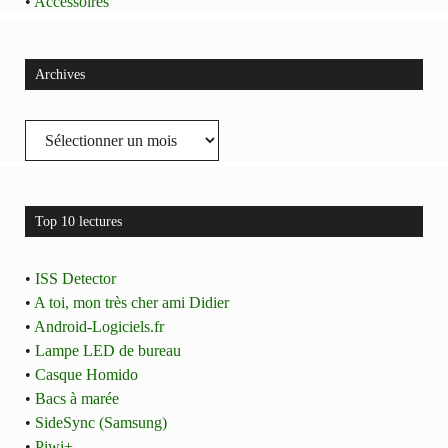
•
Accessoires
Archives
Archives
Top 10 lectures
•
ISS Detector
•
A toi, mon très cher ami Didier
•
Android-Logiciels.fr
•
Lampe LED de bureau
•
Casque Homido
•
Bacs à marée
•
SideSync (Samsung)
•
Piwi+