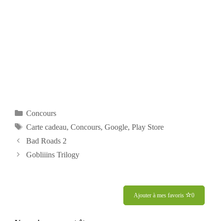
Catégories
Concours
Étiquettes
Carte cadeau
,
Concours
,
Google
,
Play Store
Bad Roads 2
Gobliiins Trilogy
Ajouter à mes favoris
0