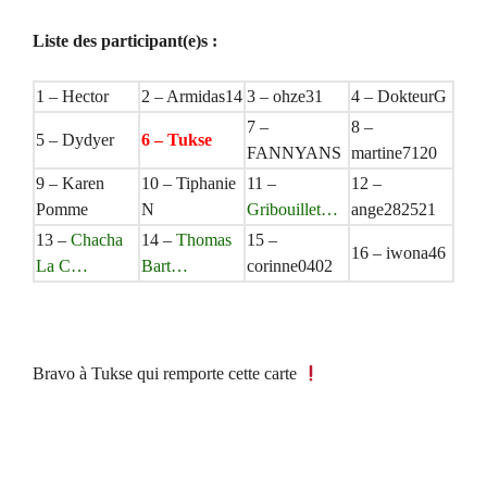
Liste des participant(e)s :
1 – Hector
2 – Armidas14
3 – ohze31
4 – DokteurG
7 –
8 –
5 – Dydyer
6 – Tukse
FANNYANS
martine7120
9 – Karen
10 – Tiphanie
11 –
12 –
Pomme
N
Gribouillet…
ange282521
13 –
Chacha
14 –
Thomas
15 –
16 – iwona46
La C…
Bart…
corinne0402
Bravo à Tukse qui remporte cette carte