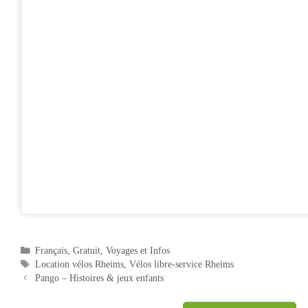
Catégories
Français
,
Gratuit
,
Voyages et Infos
Étiquettes
Location vélos Rheims
,
Vélos libre-service Rheims
Navigation
Pango – Histoires & jeux enfants
des
articles