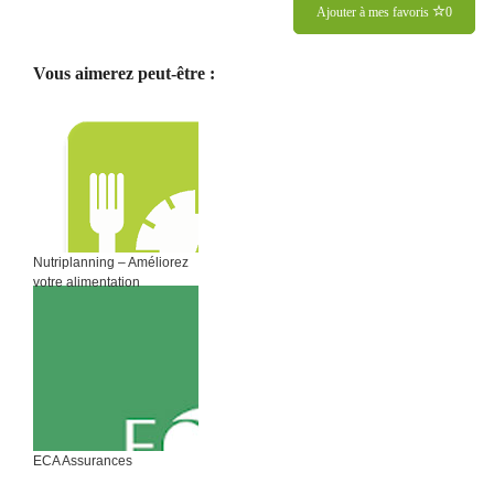
Ajouter à mes favoris
0
Vous aimerez peut-être :
Nutriplanning – Améliorez
votre alimentation
ECA Assurances