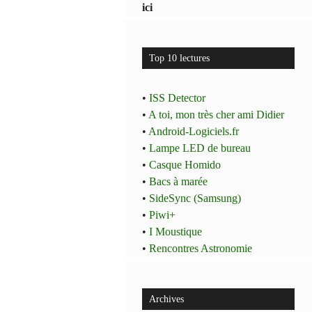
ici
Top 10 lectures
•
ISS Detector
•
A toi, mon très cher ami Didier
•
Android-Logiciels.fr
•
Lampe LED de bureau
•
Casque Homido
•
Bacs à marée
•
SideSync (Samsung)
•
Piwi+
•
I Moustique
•
Rencontres Astronomie
Archives