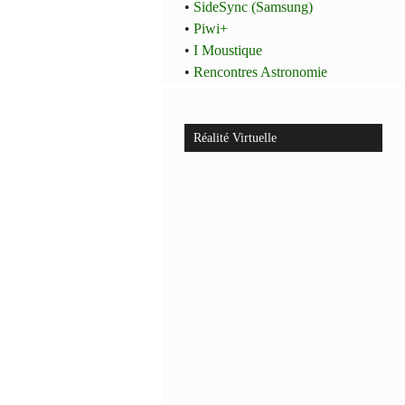
•
SideSync (Samsung)
•
Piwi+
•
I Moustique
•
Rencontres Astronomie
Réalité Virtuelle