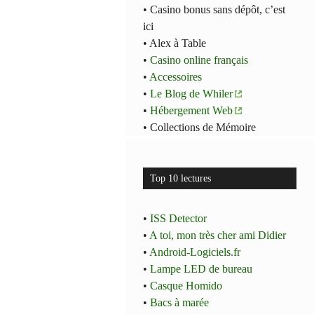
• Casino bonus sans dépôt, c’est
ici
• Alex à Table
•
Casino online français
•
Accessoires
•
Le Blog de Whiler
•
Hébergement Web
• Collections de Mémoire
Top 10 lectures
•
ISS Detector
•
A toi, mon très cher ami Didier
•
Android-Logiciels.fr
•
Lampe LED de bureau
•
Casque Homido
•
Bacs à marée