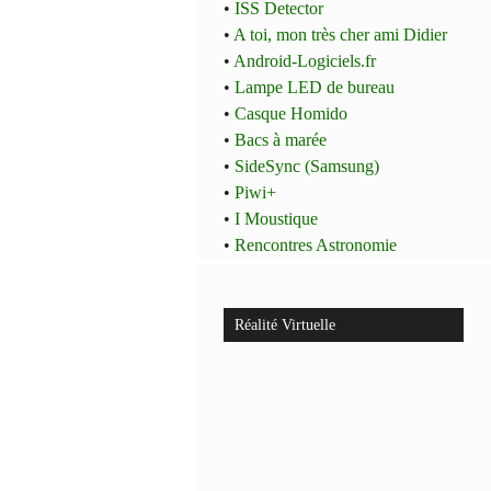
•
ISS Detector
•
A toi, mon très cher ami Didier
•
Android-Logiciels.fr
•
Lampe LED de bureau
•
Casque Homido
•
Bacs à marée
•
SideSync (Samsung)
•
Piwi+
•
I Moustique
•
Rencontres Astronomie
Réalité Virtuelle