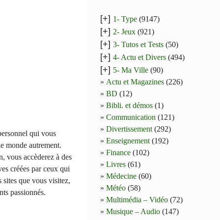
[+]
1- Type
(9147)
[+]
2- Jeux
(921)
[+]
3- Tutos et Tests
(50)
[+]
4- Actu et Divers
(494)
[+]
5- Ma Ville
(90)
Actu et Magazines
(226)
BD
(12)
Bibli. et démos
(1)
Communication
(121)
Divertissement
(292)
ersonnel qui vous
Enseignement
(192)
 le monde autrement.
Finance
(102)
on, vous accèderez à des
Livres
(61)
ives créées par ceux qui
Médecine
(60)
 sites que vous visitez,
Météo
(58)
nts passionnés.
Multimédia – Vidéo
(72)
Musique – Audio
(147)