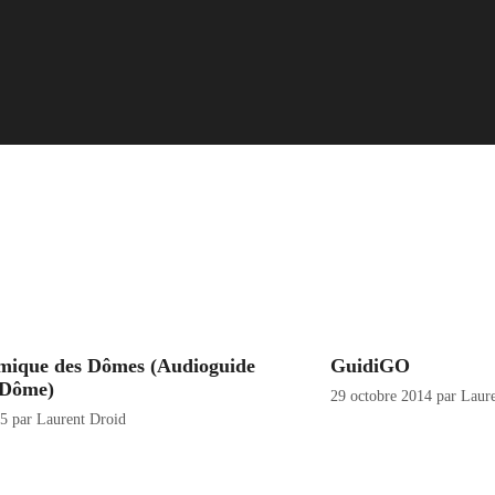
mique des Dômes (Audioguide
GuidiGO
 Dôme)
29 octobre 2014
par
Laure
15
par
Laurent Droid