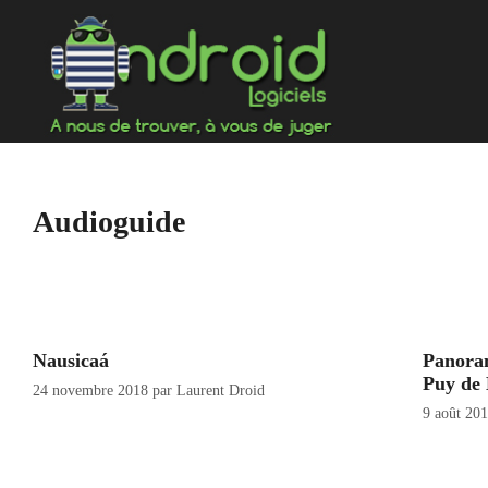
Aller
au
contenu
Audioguide
Nausicaá
Panora
Puy de
24 novembre 2018
par
Laurent Droid
9 août 20