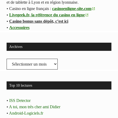
et de tablette à Lyon et en région lyonnaise.
• Casino en ligne français :
casinoenligne-site.com
•
Livegeek.fr, la référence du casino en ligne
•
Casino bonus sans dépôt, c’est ici
•
Accessoires
Archives
Archives
Top 10 lectures
•
ISS Detector
•
A toi, mon très cher ami Didier
•
Android-Logiciels.fr