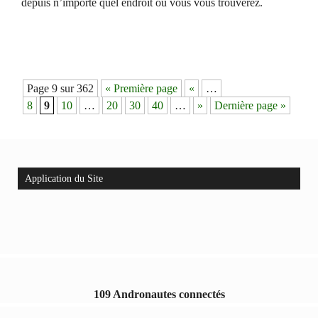
depuis n’importe quel endroit où vous vous trouverez.
Navigation
Page 9 sur 362
« Première page
«
…
des
8
9
10
…
20
30
40
…
»
Dernière page »
articles
Application du Site
109 Andronautes connectés