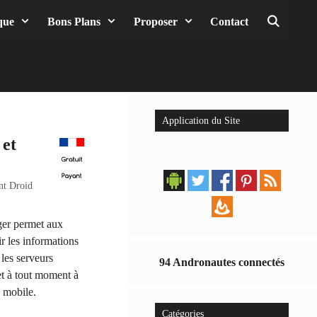
que
Bons Plans
Proposer
Contact
Reche
Application du Site
 et
nt Droid
ger permet aux
r les informations
 les serveurs
94 Andronautes connectés
et à tout moment à
e mobile.
Catégories