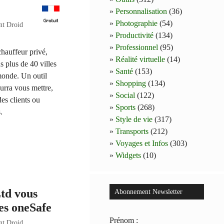
Personnalisation
(36)
Photographie
(54)
nt Droid
Productivité
(134)
Professionnel
(95)
chauffeur privé,
Réalité virtuelle
(14)
s plus de 40 villes
Santé
(153)
 monde. Un outil
Shopping
(134)
urra vous mettre,
Social
(122)
des clients ou
Sports
(268)
.
Style de vie
(317)
Transports
(212)
Voyages et Infos
(303)
Widgets
(10)
td vous
Abonnement Newsletter
ces oneSafe
Prénom :
nt Droid