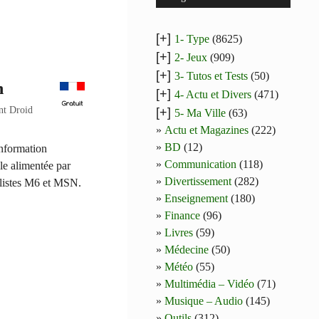
[+]
1- Type
(8625)
[+]
2- Jeux
(909)
[+]
3- Tutos et Tests
(50)
n
[+]
4- Actu et Divers
(471)
nt Droid
[+]
5- Ma Ville
(63)
Actu et Magazines
(222)
BD
(12)
information
Communication
(118)
ale alimentée par
Divertissement
(282)
alistes M6 et MSN.
Enseignement
(180)
Finance
(96)
Livres
(59)
Médecine
(50)
Météo
(55)
Multimédia – Vidéo
(71)
Musique – Audio
(145)
Outils
(312)