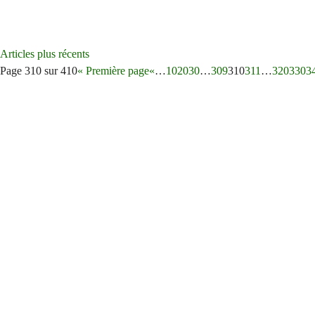
Navigation
Articles plus récents
des
Page 310 sur 410
« Première page
«
…
10
20
30
…
309
310
311
…
320
330
3
articles