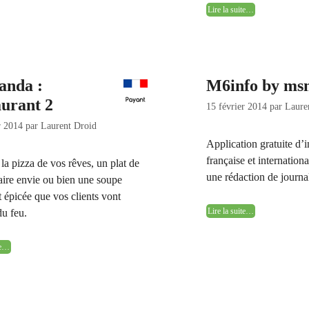
Lire la suite…
anda :
M6info by ms
aurant 2
15 février 2014
par
Laure
r 2014
par
Laurent Droid
Application gratuite d’
française et internation
 la pizza de vos rêves, un plat de
une rédaction de journ
faire envie ou bien une soupe
t épicée que vos clients vont
Lire la suite…
du feu.
ite…