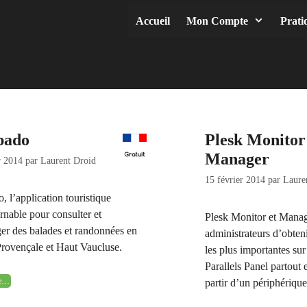
Accueil
Mon Compte
Prati
pado
Plesk Monitor
Manager
r 2014
par
Laurent Droid
15 février 2014
par
Laure
, l’application touristique
rnable pour consulter et
Plesk Monitor et Mana
ger des balades et randonnées en
administrateurs d’obteni
rovençale et Haut Vaucluse.
les plus importantes sur
Parallels Panel partout 
ite…
partir d’un périphériqu