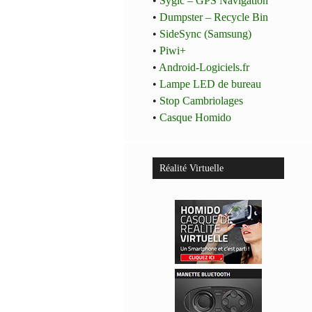
•
Sygic – GPS Navigation
•
Dumpster – Recycle Bin
•
SideSync (Samsung)
•
Piwi+
•
Android-Logiciels.fr
•
Lampe LED de bureau
•
Stop Cambriolages
•
Casque Homido
Réalité Virtuelle