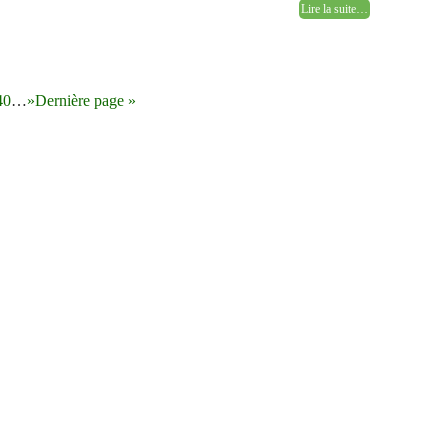
Lire la suite…
40
…
»
Dernière page »