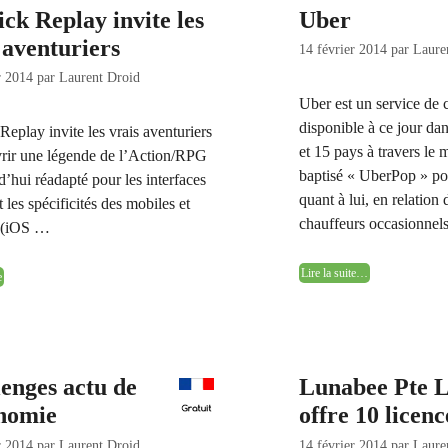
ick Replay invite les
Uber
 aventuriers
14 février 2014
par
Laure
r 2014
par
Laurent Droid
Uber est un service de 
disponible à ce jour dan
 Replay invite les vrais aventuriers
et 15 pays à travers le
rir une légende de l’Action/RPG
baptisé « UberPop » po
d’hui réadapté pour les interfaces
quant à lui, en relation 
et les spécificités des mobiles et
chauffeurs occasionnels
s (iOS …
Lire la suite…
Joystick
e
Replay
invite
les
vrais
aventuriers
enges actu de
Lunabee Pte L
onomie
offre 10 licen
r 2014
par
Laurent Droid
14 février 2014
par
Laure