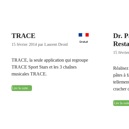
TRACE
Dr. P
Rest
15 février 2014
par
Laurent Droid
15 févrie
TRACE, la seule application qui regroupe
TRACE Sport Stars et les 3 chaînes
Réalisez
musicales TRACE.
pâtes à 
tellemen
Lire la suite…
cracher 
Lire la su