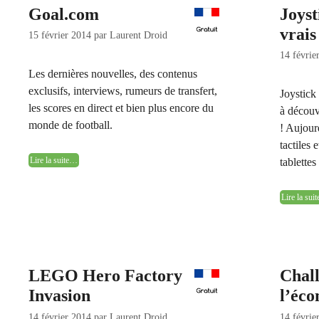
Goal.com
Joyst
vrais
15 février 2014
par
Laurent Droid
14 févrie
Les dernières nouvelles, des contenus
exclusifs, interviews, rumeurs de transfert,
Joystick
les scores en direct et bien plus encore du
à découv
monde de football.
! Aujour
tactiles 
Lire la suite…
tablette
Lire la suit
LEGO Hero Factory
Chall
Invasion
l’éc
14 février 2014
par
Laurent Droid
14 févrie