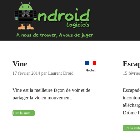
Aller
au
contenu
Vine
Esca
17 février 2014
par
Laurent Droid
15 févrie
Vine est la meilleure façon de voir et de
Escapado
partager la vie en mouvement.
incontou
téléchar
Drôme P
Lire la suite…
Lire la su