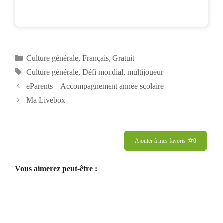
Catégories
Culture générale
,
Français
,
Gratuit
Étiquettes
Culture générale
,
Défi mondial
,
multijoueur
Navigation
eParents – Accompagnement année scolaire
des
Ma Livebox
articles
Ajouter à mes favoris
0
Vous aimerez peut-être :