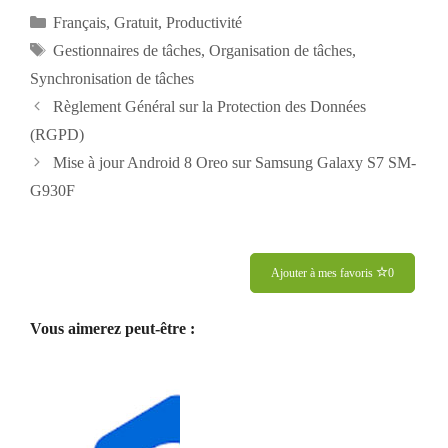
Catégories
Français
,
Gratuit
,
Productivité
Étiquettes
Gestionnaires de tâches
,
Organisation de tâches
,
Synchronisation de tâches
Navigation
Règlement Général sur la Protection des Données
des
(RGPD)
articles
Mise à jour Android 8 Oreo sur Samsung Galaxy S7 SM-
G930F
Ajouter à mes favoris
0
Vous aimerez peut-être :