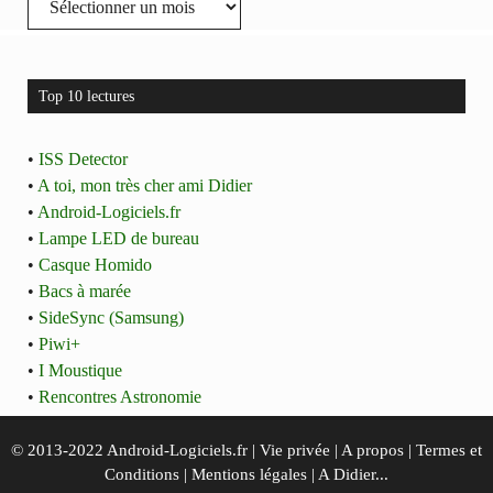
Top 10 lectures
•
ISS Detector
•
A toi, mon très cher ami Didier
•
Android-Logiciels.fr
•
Lampe LED de bureau
•
Casque Homido
•
Bacs à marée
•
SideSync (Samsung)
•
Piwi+
•
I Moustique
•
Rencontres Astronomie
© 2013-2022 Android-Logiciels.fr |
Vie privée
|
A propos
|
Termes et
Conditions
|
Mentions légales
|
A Didier...