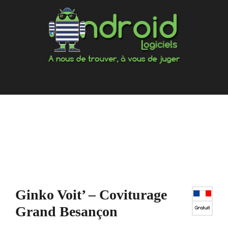
Aller
au
contenu
Ginko Voit’ – Coviturage
Grand Besançon