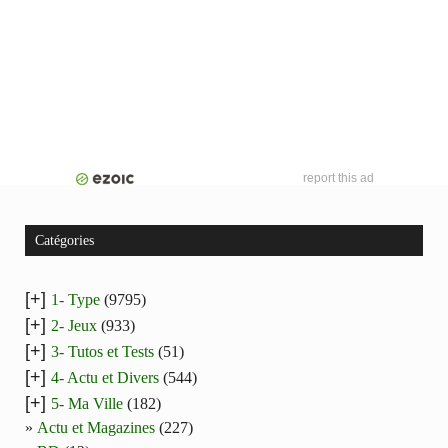
report this ad
Catégories
[+]
1- Type
(9795)
[+]
2- Jeux
(933)
[+]
3- Tutos et Tests
(51)
[+]
4- Actu et Divers
(544)
[+]
5- Ma Ville
(182)
Actu et Magazines
(227)