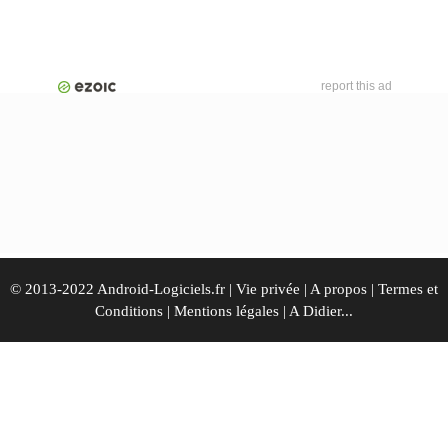
report this ad
© 2013-2022 Android-Logiciels.fr |
Vie privée
|
A propos
|
Termes et
Conditions
|
Mentions légales
|
A Didier...