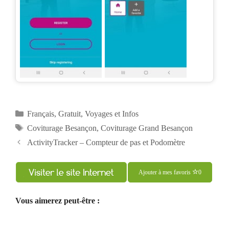
Catégories
Français
,
Gratuit
,
Voyages et Infos
Étiquettes
Coviturage Besançon
,
Coviturage Grand Besançon
Navigation
ActivityTracker – Compteur de pas et Podomètre
des
articles
Ajouter à mes favoris
0
Vous aimerez peut-être :