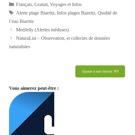
Catégories
Français
,
Gratuit
,
Voyages et Infos
Étiquettes
Alerte plage Biarritz
,
Infos plages Biarritz
,
Qualité de
l’eau Biarritz
Navigation
MedJelly (Alertes méduses)
des
NaturaList – Observation, et collectes de données
articles
naturalistes
Ajouter à mes favoris
0
Vous aimerez peut-être :