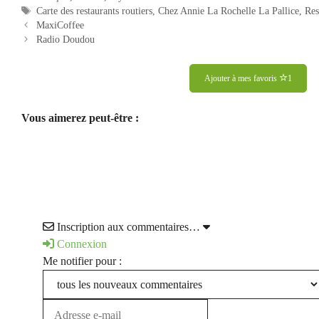
Étiquettes
Carte des restaurants routiers
,
Chez Annie La Rochelle La Pallice
,
Res
MaxiCoffee
Radio Doudou
Ajouter à mes favoris
1
Vous aimerez peut-être :
Inscription aux commentaires…
Connexion
Me notifier pour :