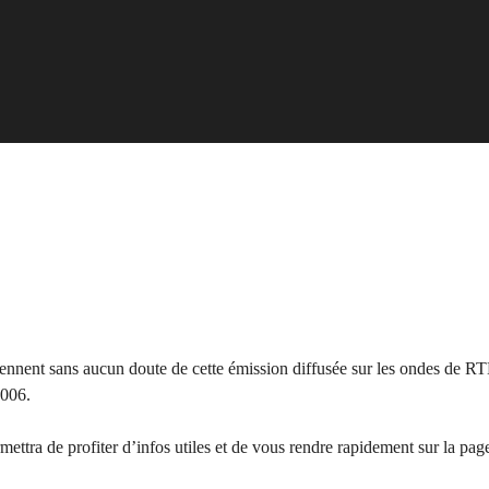
ennent sans aucun doute de cette émission diffusée sur les ondes de RT
2006.
ettra de profiter d’infos utiles et de vous rendre rapidement sur la p