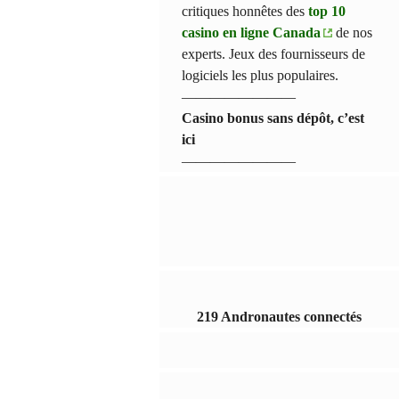
critiques honnêtes des
top 10
casino en ligne Canada
de nos
experts. Jeux des fournisseurs de
logiciels les plus populaires.
————————
Casino bonus sans dépôt, c’est
ici
————————
219 Andronautes connectés