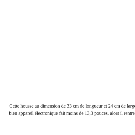
Cette housse au dimension de 33 cm de longueur et 24 cm de largeur
bien appareil électronique fait moins de 13,3 pouces, alors il rentr