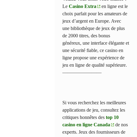
Le
Casino Extra
en ligne est le
choix parfait pour les amateurs de
jeux d’argent en Europe. Avec
une bibliothèque de jeux de plus
de 2000 titres, des bonus
généreux, une interface élégante et
une sécurité fiable, ce casino en
ligne propose une expérience de
jeu en ligne de qualité supérieure.
————————
Si vous recherchez les meilleures
applications de jeu, consultez les
critiques honnêtes des
top 10
casino en ligne Canada
de nos
experts. Jeux des fournisseurs de