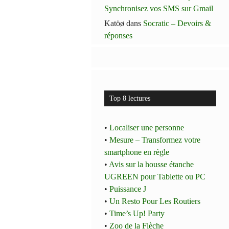
Synchronisez vos SMS sur Gmail
Katöø
dans
Socratic – Devoirs &
réponses
Top 8 lectures
•
Localiser une personne
•
Mesure – Transformez votre
smartphone en règle
•
Avis sur la housse étanche
UGREEN pour Tablette ou PC
•
Puissance J
•
Un Resto Pour Les Routiers
•
Time’s Up! Party
•
Zoo de la Flèche