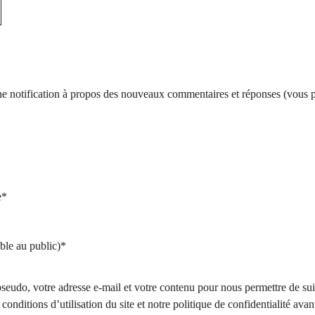
d’une notification à propos des nouveaux commentaires et réponses (vous
e*
ble au public)*
seudo, votre adresse e-mail et votre contenu pour nous permettre de su
conditions d’utilisation du site et notre politique de confidentialité avan