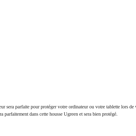
 sera parfaite pour protéger votre ordinateur ou votre tablette lors de
era parfaitement dans cette housse Ugreen et sera bien protégé.