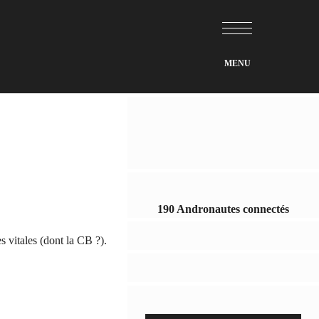
190 Andronautes connectés
s vitales (dont la CB ?).