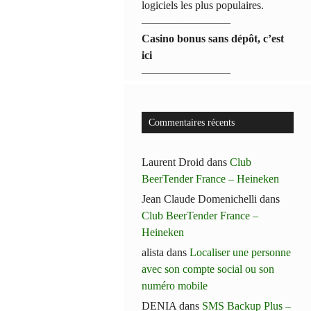
logiciels les plus populaires.
————————
Casino bonus sans dépôt, c’est
ici
————————
Commentaires récents
Laurent Droid
dans
Club
BeerTender France – Heineken
Jean Claude Domenichelli
dans
Club BeerTender France –
Heineken
alista
dans
Localiser une personne
avec son compte social ou son
numéro mobile
DENIA
dans
SMS Backup Plus –