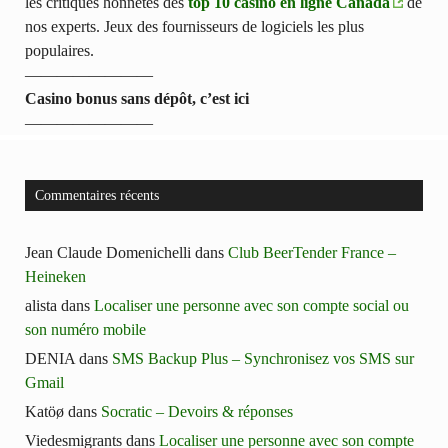
les critiques honnêtes des
top 10 casino en ligne Canada
de
nos experts. Jeux des fournisseurs de logiciels les plus
populaires.
————————
Casino bonus sans dépôt, c’est ici
————————
Commentaires récents
Jean Claude Domenichelli
dans
Club BeerTender France –
Heineken
alista
dans
Localiser une personne avec son compte social ou
son numéro mobile
DENIA
dans
SMS Backup Plus – Synchronisez vos SMS sur
Gmail
Katöø
dans
Socratic – Devoirs & réponses
Viedesmigrants
dans
Localiser une personne avec son compte