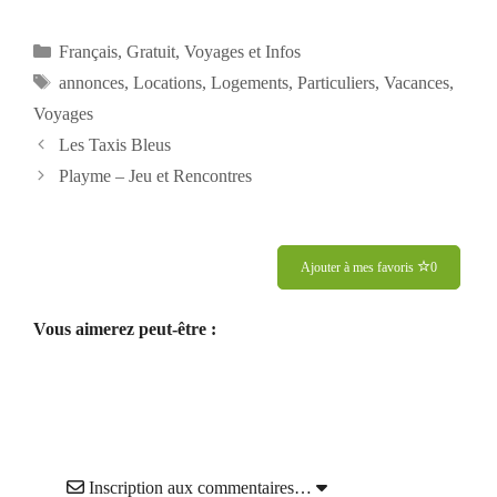
Catégories
Français
,
Gratuit
,
Voyages et Infos
Étiquettes
annonces
,
Locations
,
Logements
,
Particuliers
,
Vacances
,
Voyages
Les Taxis Bleus
Playme – Jeu et Rencontres
Ajouter à mes favoris
0
Vous aimerez peut-être :
Inscription aux commentaires…