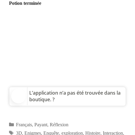
Potion terminée
L’application n’a pas été trouvée dans la
boutique. ?
Catégories
Français
,
Payant
,
Réflexion
Étiquettes
3D
,
Enigmes
,
Enquête
,
exploration
,
Histoire
,
Interaction
,