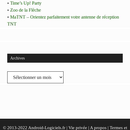
•
Time’s Up! Party
•
Zoo de la Flèche
•
MaTNT – Orientez parfaitement votre antenne de réception
TNT
Archives
Archives
© 2013-2022 Android-Logiciels.fr |
Vie privée
|
A propos
|
Termes et