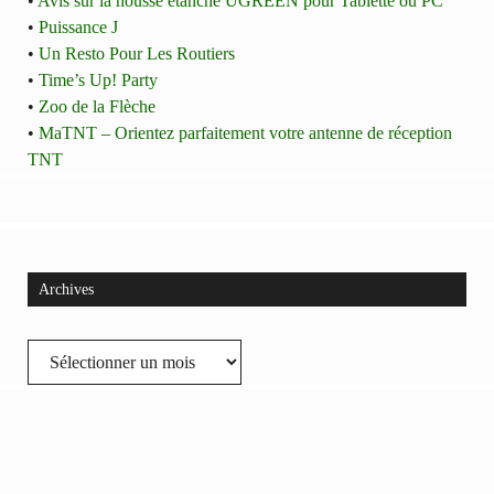
•
Avis sur la housse étanche UGREEN pour Tablette ou PC
•
Puissance J
•
Un Resto Pour Les Routiers
•
Time’s Up! Party
•
Zoo de la Flèche
•
MaTNT – Orientez parfaitement votre antenne de réception
TNT
Archives
Archives