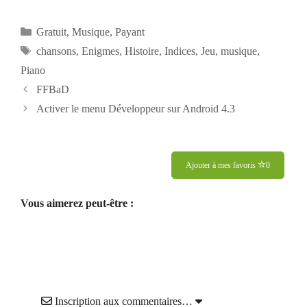
Catégories
Gratuit
,
Musique
,
Payant
Étiquettes
chansons
,
Enigmes
,
Histoire
,
Indices
,
Jeu
,
musique
,
Piano
FFBaD
Activer le menu Développeur sur Android 4.3
Ajouter à mes favoris
0
Vous aimerez peut-être :
Inscription aux commentaires…