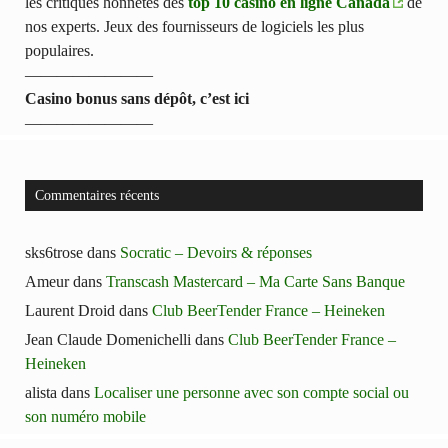
les critiques honnêtes des
top 10 casino en ligne Canada
de
nos experts. Jeux des fournisseurs de logiciels les plus
populaires.
————————
Casino bonus sans dépôt, c’est ici
————————
Commentaires récents
sks6trose
dans
Socratic – Devoirs & réponses
Ameur
dans
Transcash Mastercard – Ma Carte Sans Banque
Laurent Droid
dans
Club BeerTender France – Heineken
Jean Claude Domenichelli
dans
Club BeerTender France –
Heineken
alista
dans
Localiser une personne avec son compte social ou
son numéro mobile