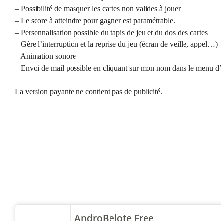
– Possibilité de masquer les cartes non valides à jouer
– Le score à atteindre pour gagner est paramétrable.
– Personnalisation possible du tapis de jeu et du dos des cartes
– Gère l’interruption et la reprise du jeu (écran de veille, appel…)
– Animation sonore
– Envoi de mail possible en cliquant sur mon nom dans le menu d’
La version payante ne contient pas de publicité.
AndroBelote Free