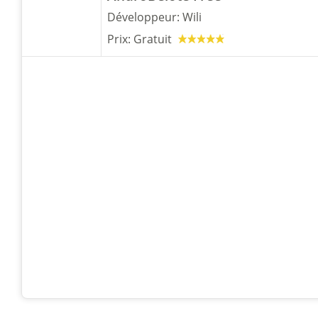
Développeur:
Wili
Prix:
Gratuit