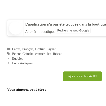
L’application n’a pas été trouvée dans la boutique
Recherche web Google
Aller à la boutique
Catégories
Cartes
,
Français
,
Gratuit
,
Payant
Étiquettes
Belote
,
Coinche
,
contrée
,
Jeu
,
Réseau
Bubbles
Lutte Antispam
Ajouter à mes favoris
0
Vous aimerez peut-être :