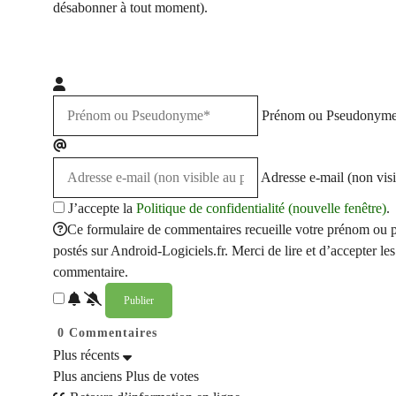
désabonner à tout moment).
Prénom ou Pseudonym
Adresse e-mail (non visi
J’accepte la
Politique de confidentialité (nouvelle fenêtre)
.
Ce formulaire de commentaires recueille votre prénom ou p
postés sur Android-Logiciels.fr. Merci de lire et d’accepter les 
commentaire.
0
Commentaires
Plus récents
Plus anciens
Plus de votes