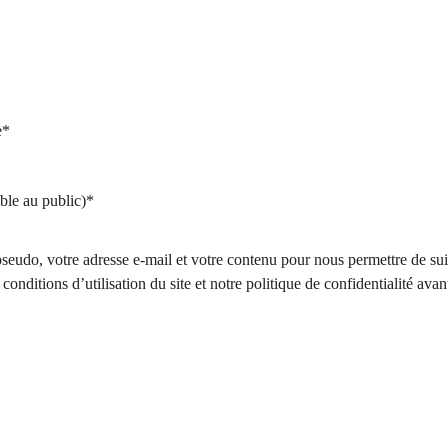
e*
ble au public)*
seudo, votre adresse e-mail et votre contenu pour nous permettre de su
conditions d’utilisation du site et notre politique de confidentialité avan