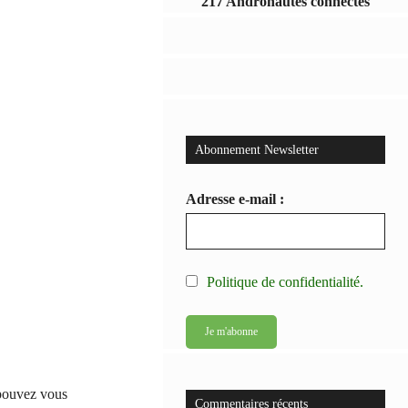
217 Andronautes connectés
Abonnement Newsletter
Adresse e-mail :
Politique de confidentialité.
 pouvez vous
Commentaires récents