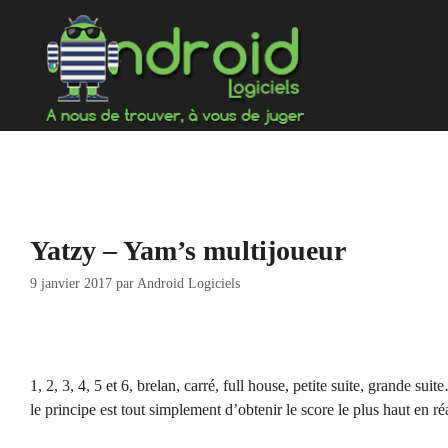
Aller
au
contenu
Yatzy – Yam’s multijoueur
9 janvier 2017
par
Android Logiciels
1, 2, 3, 4, 5 et 6, brelan, carré, full house, petite suite, grande s
le principe est tout simplement d’obtenir le score le plus haut en r