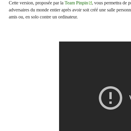
Cette version, proposée par la
Team Pinpin
, vous permettra de p
adversaires du monde entier après avoir soit créé une salle personna
amis ou, en solo contre un ordinateur.