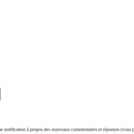
d’une notification à propos des nouveaux commentaires et réponses (vous