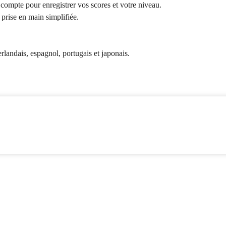
compte pour enregistrer vos scores et votre niveau.
prise en main simplifiée.
erlandais, espagnol, portugais et japonais.