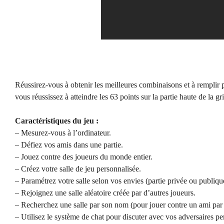
Réussirez-vous à obtenir les meilleures combinaisons et à remplir 
vous réussissez à atteindre les 63 points sur la partie haute de la gri
Caractéristiques du jeu :
– Mesurez-vous à l’ordinateur.
– Défiez vos amis dans une partie.
– Jouez contre des joueurs du monde entier.
– Créez votre salle de jeu personnalisée.
– Paramétrez votre salle selon vos envies (partie privée ou publi
– Rejoignez une salle aléatoire créée par d’autres joueurs.
– Recherchez une salle par son nom (pour jouer contre un ami par
– Utilisez le système de chat pour discuter avec vos adversaires pen