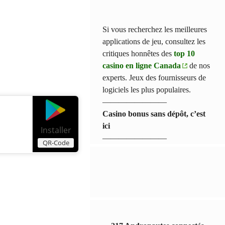
Si vous recherchez les meilleures
applications de jeu, consultez les
critiques honnêtes des
top 10
casino en ligne Canada
de nos
experts. Jeux des fournisseurs de
logiciels les plus populaires.
————————
Casino bonus sans dépôt, c’est
ici
Installer
————————
QR-Code