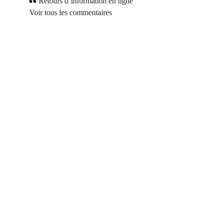
Retours d’information en ligne
Voir tous les commentaires