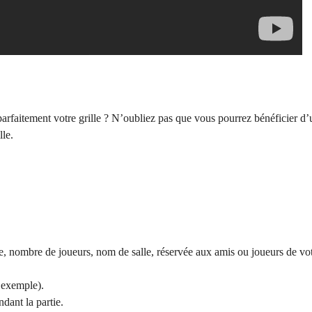
parfaitement votre grille ? N’oubliez pas que vous pourrez bénéficier d’
lle.
que, nombre de joueurs, nom de salle, réservée aux amis ou joueurs de v
 exemple).
dant la partie.