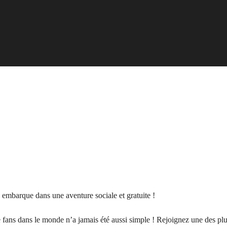
s embarque dans une aventure sociale et gratuite !
e fans dans le monde n’a jamais été aussi simple ! Rejoignez une des 