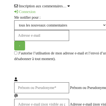
Inscription aux commentaires…
Connexion
Me notifier pour :
J’autorise l’utilisation de mon adresse e-mail et l’envoi 
désabonner à tout moment).
Prénom ou Pseudonym
Adresse e-mail (non visi