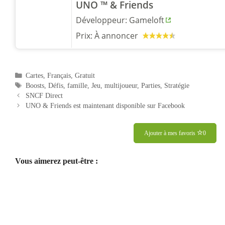
UNO ™ & Friends
Développeur:
Gameloft
Prix:
À annoncer
Catégories
Cartes
,
Français
,
Gratuit
Étiquettes
Boosts
,
Défis
,
famille
,
Jeu
,
multijoueur
,
Parties
,
Stratégie
SNCF Direct
UNO & Friends est maintenant disponible sur Facebook
Ajouter à mes favoris
0
Vous aimerez peut-être :