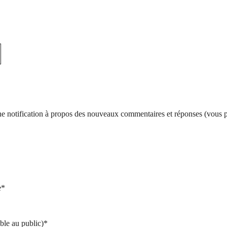
d’une notification à propos des nouveaux commentaires et réponses (vous
e*
ble au public)*