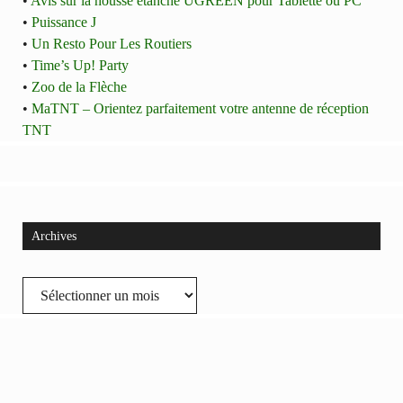
•
Avis sur la housse étanche UGREEN pour Tablette ou PC
•
Puissance J
•
Un Resto Pour Les Routiers
•
Time’s Up! Party
•
Zoo de la Flèche
•
MaTNT – Orientez parfaitement votre antenne de réception
TNT
Archives
Archives