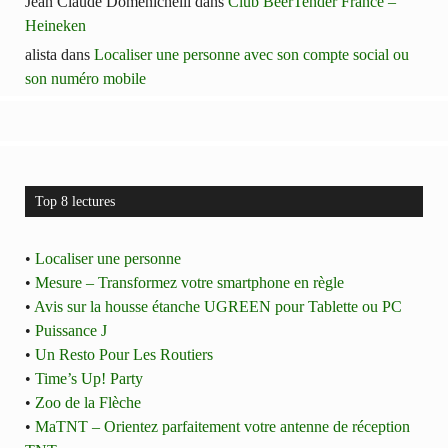
Jean Claude Domenichelli
dans
Club BeerTender France –
Heineken
alista
dans
Localiser une personne avec son compte social ou
son numéro mobile
Top 8 lectures
•
Localiser une personne
•
Mesure – Transformez votre smartphone en règle
•
Avis sur la housse étanche UGREEN pour Tablette ou PC
•
Puissance J
•
Un Resto Pour Les Routiers
•
Time’s Up! Party
•
Zoo de la Flèche
•
MaTNT – Orientez parfaitement votre antenne de réception