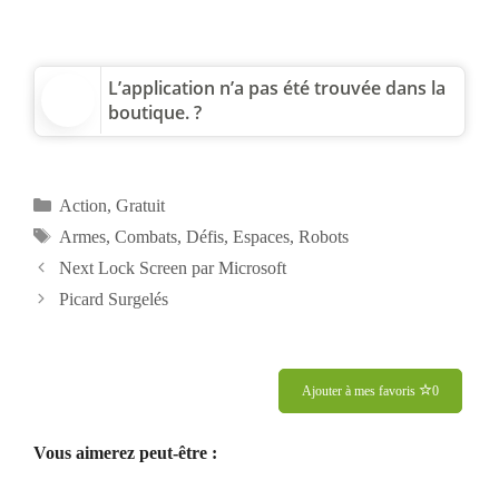
L’application n’a pas été trouvée dans la
boutique. ?
Catégories
Action
,
Gratuit
Étiquettes
Armes
,
Combats
,
Défis
,
Espaces
,
Robots
Next Lock Screen par Microsoft
Picard Surgelés
Ajouter à mes favoris
0
Vous aimerez peut-être :