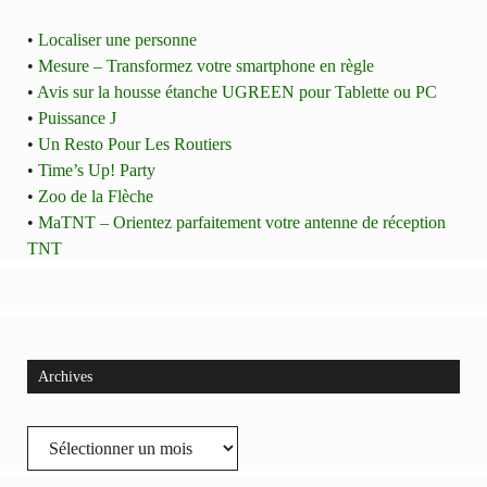
•
Localiser une personne
•
Mesure – Transformez votre smartphone en règle
•
Avis sur la housse étanche UGREEN pour Tablette ou PC
•
Puissance J
•
Un Resto Pour Les Routiers
•
Time’s Up! Party
•
Zoo de la Flèche
•
MaTNT – Orientez parfaitement votre antenne de réception
TNT
Archives
Archives