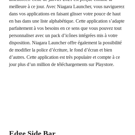
meilleure à ce jour. Avec Niagara Launcher, vous naviguerez
dans vos applications en faisant glisser votre pouce de haut
en bas dans une liste alphabétique. Cette application s’adapte
parfaitement à vos besoins en ce sens que vous pouvez tout
personnaliser avec un pack d’icônes intégrées mis à votre
disposition. Niagara Launcher offre également la possibilité
de modifier la police d’écriture, le fond d’écran et bien
d’autres. Cette application est très populaire et compte à ce
jour plus d’un million de téléchargements sur Playstore.
Edge Side Bar