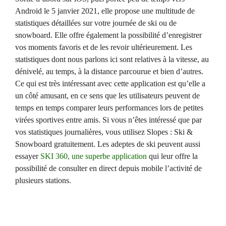
Android le 5 janvier 2021, elle propose une multitude de
statistiques détaillées sur votre journée de ski ou de
snowboard. Elle offre également la possibilité d’enregistrer
vos moments favoris et de les revoir ultérieurement. Les
statistiques dont nous parlons ici sont relatives à la vitesse, au
dénivelé, au temps, à la distance parcourue et bien d’autres.
Ce qui est très intéressant avec cette application est qu’elle a
un côté amusant, en ce sens que les utilisateurs peuvent de
temps en temps comparer leurs performances lors de petites
virées sportives entre amis. Si vous n’êtes intéressé que par
vos statistiques journalières, vous utilisez Slopes : Ski &
Snowboard gratuitement. Les adeptes de ski peuvent aussi
essayer
SKI 360, une superbe application
qui leur offre la
possibilité de consulter en direct depuis mobile l’activité de
plusieurs stations.