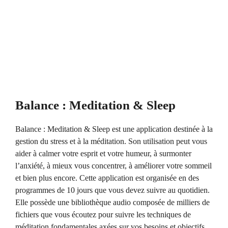
Balance : Meditation & Sleep
Balance : Meditation & Sleep est une application destinée à la
gestion du stress et à la méditation. Son utilisation peut vous
aider à calmer votre esprit et votre humeur, à surmonter
l’anxiété, à mieux vous concentrer, à améliorer votre sommeil
et bien plus encore. Cette application est organisée en des
programmes de 10 jours que vous devez suivre au quotidien.
Elle possède une bibliothèque audio composée de milliers de
fichiers que vous écoutez pour suivre les techniques de
méditation fondamentales axées sur vos besoins et objectifs.