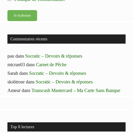
Commentaires récents
pau
dans
Socratic – Devoirs & réponses
micran03
dans
Carnet de Pêche
Sarah
dans
Socratic – Devoirs & réponses
sks6trose
dans
Socratic – Devoirs & réponses
Ameur
dans
Transcash Mastercard – Ma Carte Sans Banque
Top 8 lectures