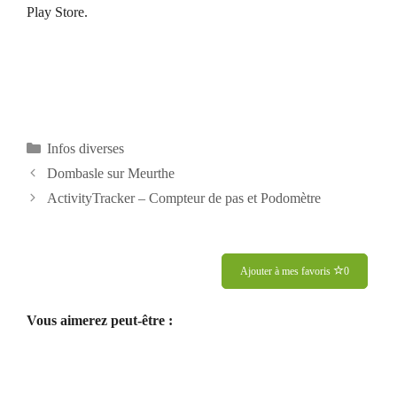
Play Store.
Catégories
Infos diverses
Dombasle sur Meurthe
ActivityTracker – Compteur de pas et Podomètre
Ajouter à mes favoris
0
Vous aimerez peut-être :