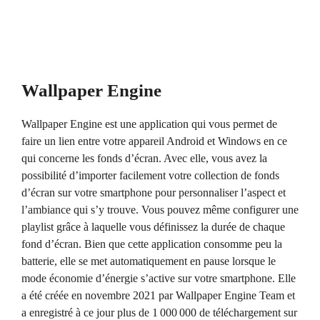
Wallpaper Engine
Wallpaper Engine est une application qui vous permet de
faire un lien entre votre appareil Android et Windows en ce
qui concerne les fonds d’écran. Avec elle, vous avez la
possibilité d’importer facilement votre collection de fonds
d’écran sur votre smartphone pour personnaliser l’aspect et
l’ambiance qui s’y trouve. Vous pouvez même configurer une
playlist grâce à laquelle vous définissez la durée de chaque
fond d’écran. Bien que cette application consomme peu la
batterie, elle se met automatiquement en pause lorsque le
mode économie d’énergie s’active sur votre smartphone. Elle
a été créée en novembre 2021 par Wallpaper Engine Team et
a enregistré à ce jour plus de 1 000 000 de téléchargement sur