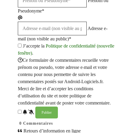
Prénom ou
Pseudonyme*
Adresse e-
mail (non visible au public)*
J’accepte la
Politique de confidentialité (nouvelle
fenêtre)
.
Ce formulaire de commentaires recueille votre
prénom ou pseudo, votre adresse e-mail et votre
contenu pour nous permettre de suivre les
commentaires postés sur Android-Logiciels.fr.
Merci de lire et d’accepter les conditions
d’utilisation du site et notre politique de
confidentialité avant de poster votre commentaire.
0
Commentaires
Retours d’information en ligne