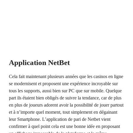
Application NetBet
Cela fait maintenant plusieurs années que les casinos en ligne
se modernisent et proposent une expérience incroyable sur
tous les supports, aussi bien sur PC que sur mobile. Quelque
part ils étaient bien obligés de suivre la tendance, car de plus
en plus de joueurs adorent avoir la possibilité de jouer partout
et à n’importe quel moment, tout simplement en dégainant
leur Smartphone. L’application de pari de Netbet vient
confirmer à quel point cela est une bonne idée en proposant