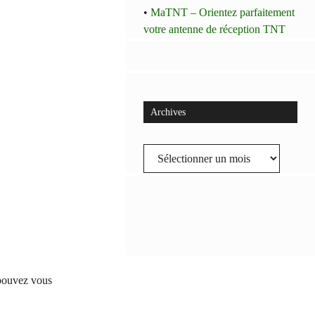
•
MaTNT – Orientez parfaitement
votre antenne de réception TNT
Archives
Archives
 pouvez vous