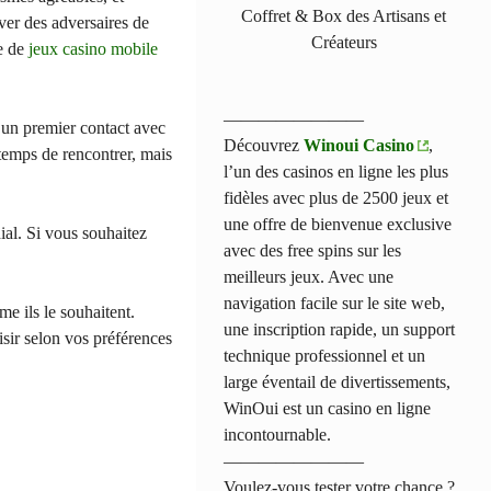
Coffret & Box des Artisans et
ver des adversaires de
Créateurs
te de
jeux casino mobile
————————
r un premier contact avec
Découvrez
Winoui Casino
,
 temps de rencontrer, mais
l’un des casinos en ligne les plus
fidèles avec plus de 2500 jeux et
une offre de bienvenue exclusive
ial. Si vous souhaitez
avec des free spins sur les
meilleurs jeux. Avec une
navigation facile sur le site web,
e ils le souhaitent.
une inscription rapide, un support
isir selon vos préférences
technique professionnel et un
large éventail de divertissements,
WinOui est un casino en ligne
incontournable.
————————
Voulez-vous tester votre chance ?