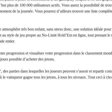
ui plus de 100 000 utilisateurs actifs. Vous aurez la possibilité de trou
moment de la journée. Vous pourrez d’ailleurs trouver une liste complè
une atmosphère très bon enfant, sans stress donc, une solution idéale pou
et au style de jeu propre au No-Limit Hold’Em en ligne, tout prenant le
de entier.
tre progression et visualiser votre progression dans le classement mond
jours possible d’acheter des jetons.
s parties dans lesquelles les joueurs peuvent s’assoir et repartir comm
ù le vainqueur gagne tous les jetons, à tous les niveaux. Tout ceci à cho