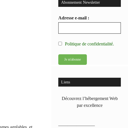
Abonnement Newsletter
Adresse e-mail :
Politique de confidentialité.
Liens
Découvrez l’hébergement Web
par excellence
————————
smes agréables, et