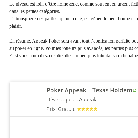
Le niveau est loin d’être homogène, comme souvent en argent fictif.
dans les petites catégories.
L’atmosphère des parties, quant à elle, est généralement bonne et a
plaisir.
En résumé, Appeak Poker sera avant tout l’application parfaite pour
au poker en ligne. Pour les joueurs plus avancés, les parties plus 
Et si vous souhaitez ensuite aller un peu plus loin dans ce domaine,
Poker Appeak – Texas Holdem
Développeur:
Appeak
Prix:
Gratuit