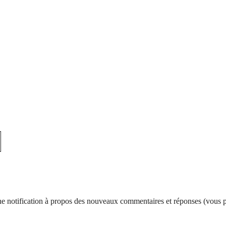
d’une notification à propos des nouveaux commentaires et réponses (vous