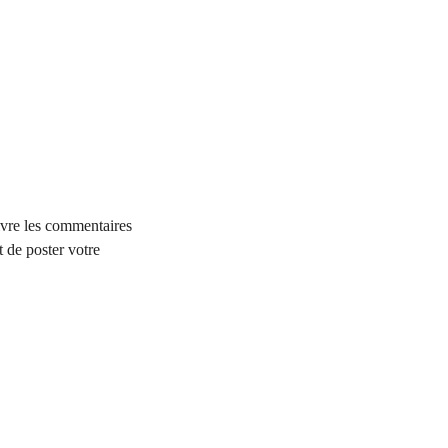
ivre les commentaires
t de poster votre