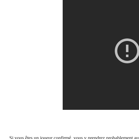
Si vous êtes un joueur confirmé, vous y prendrez probablement auss