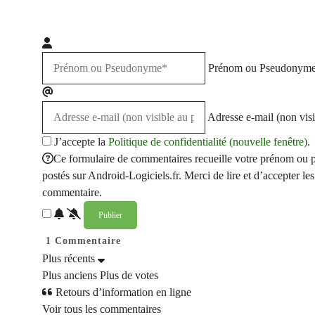
Prénom ou Pseudonym
Adresse e-mail (non visi
J’accepte la
Politique de confidentialité (nouvelle fenêtre)
.
Ce formulaire de commentaires recueille votre prénom ou p
postés sur Android-Logiciels.fr. Merci de lire et d’accepter les 
commentaire.
1
Commentaire
Plus récents
Plus anciens
Plus de votes
Retours d’information en ligne
Voir tous les commentaires