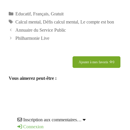
Catégories
Educatif
,
Français
,
Gratuit
Étiquettes
Calcul mental
,
Défis calcul mental
,
Le compte est bon
Annuaire du Service Public
Philharmonie Live
Ajouter à mes favoris
0
Vous aimerez peut-être :
Inscription aux commentaires…
Connexion