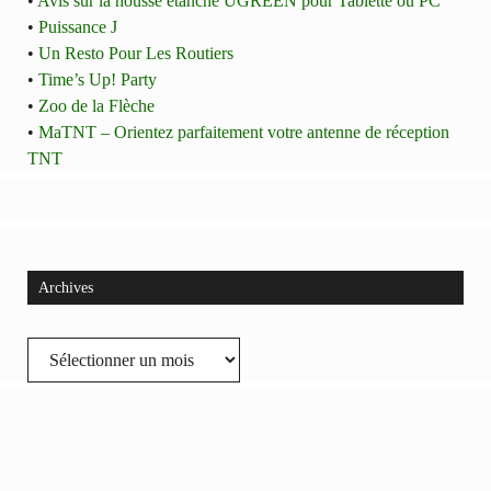
•
Avis sur la housse étanche UGREEN pour Tablette ou PC
•
Puissance J
•
Un Resto Pour Les Routiers
•
Time’s Up! Party
•
Zoo de la Flèche
•
MaTNT – Orientez parfaitement votre antenne de réception
TNT
Archives
Archives