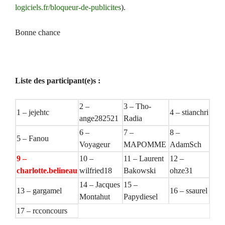
logiciels.fr/bloqueur-de-publicites
).
Bonne chance
Liste des participant(e)s :
2 –
3 – Tho-
1 – jejehtc
4 – stianchri
ange282521
Radia
6 –
7 –
8 –
5 – Fanou
Voyageur
MAPOMME
AdamSch
9 –
10 –
11 – Laurent
12 –
charlotte.belineau
wilfried18
Bakowski
ohze31
14 – Jacques
15 –
13 – gargamel
16 – ssaurel
Montahut
Papydiesel
17 – rcconcours