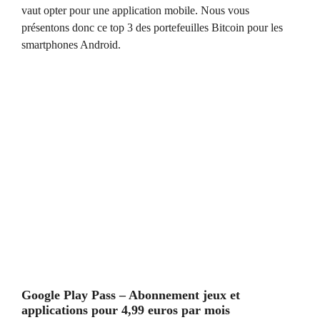
vaut opter pour une application mobile. Nous vous
présentons donc ce top 3 des portefeuilles Bitcoin pour les
smartphones Android.
Google Play Pass – Abonnement jeux et
applications pour 4,99 euros par mois