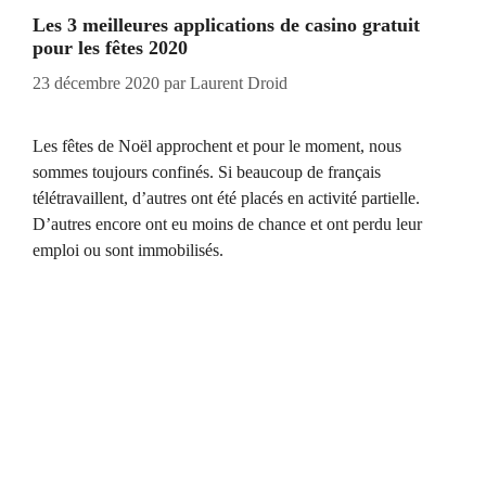
Les 3 meilleures applications de casino gratuit
pour les fêtes 2020
23 décembre 2020
par
Laurent Droid
Les fêtes de Noël approchent et pour le moment, nous
sommes toujours confinés. Si beaucoup de français
télétravaillent, d’autres ont été placés en activité partielle.
D’autres encore ont eu moins de chance et ont perdu leur
emploi ou sont immobilisés.