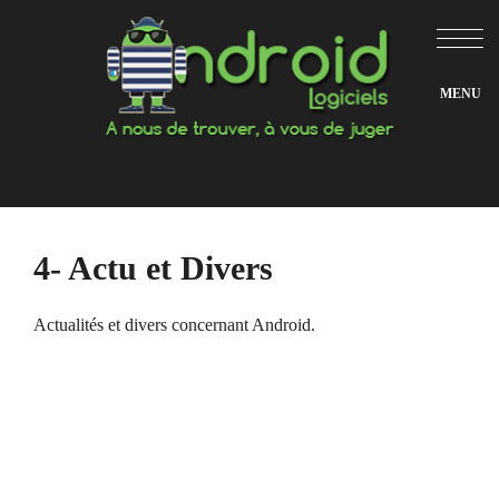
Aller
au
contenu
4- Actu et Divers
Actualités et divers concernant Android.