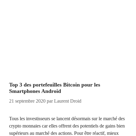
Top 3 des portefeuilles Bitcoin pour les
Smartphones Android
21 septembre 2020
par
Laurent Droid
Tous les investisseurs se lancent désormais sur le marché des
crypto monnaies car elles offrent des potentiels de gains bien
supérieurs au marché des actions. Pour être réactif, mieux