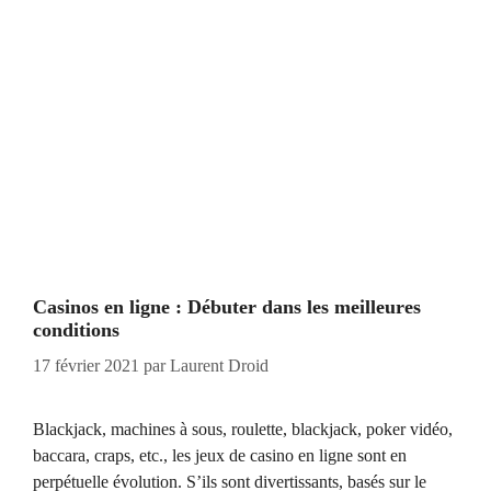
Casinos en ligne : Débuter dans les meilleures
conditions
17 février 2021
par
Laurent Droid
Blackjack, machines à sous, roulette, blackjack, poker vidéo,
baccara, craps, etc., les jeux de casino en ligne sont en
perpétuelle évolution. S’ils sont divertissants, basés sur le