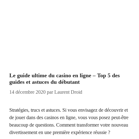
Le guide ultime du casino en ligne – Top 5 des
guides et astuces du débutant
14 décembre 2020
par
Laurent Droid
Stratégies, trucs et astuces. Si vous envisagez de découvrir et
de jouer dans des casinos en ligne, vous vous posez peut-être
beaucoup de questions. Comment transformer votre nouveau
divertissement en une première expérience réussie ?