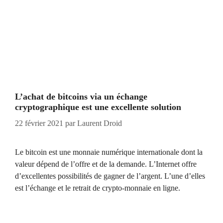
L’achat de bitcoins via un échange
cryptographique est une excellente solution
22 février 2021
par
Laurent Droid
Le bitcoin est une monnaie numérique internationale dont la
valeur dépend de l’offre et de la demande. L’Internet offre
d’excellentes possibilités de gagner de l’argent. L’une d’elles
est l’échange et le retrait de crypto-monnaie en ligne.