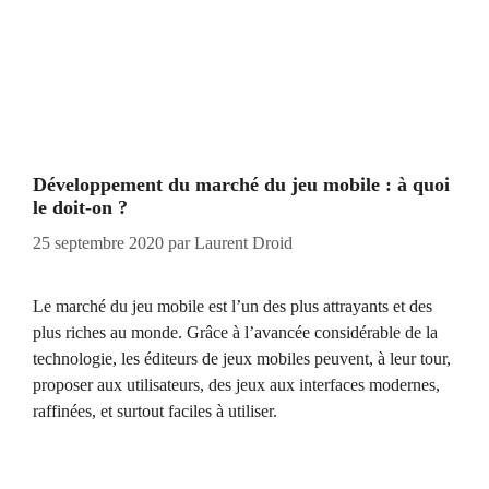
Développement du marché du jeu mobile : à quoi
le doit-on ?
25 septembre 2020
par
Laurent Droid
Le marché du jeu mobile est l’un des plus attrayants et des
plus riches au monde. Grâce à l’avancée considérable de la
technologie, les éditeurs de jeux mobiles peuvent, à leur tour,
proposer aux utilisateurs, des jeux aux interfaces modernes,
raffinées, et surtout faciles à utiliser.