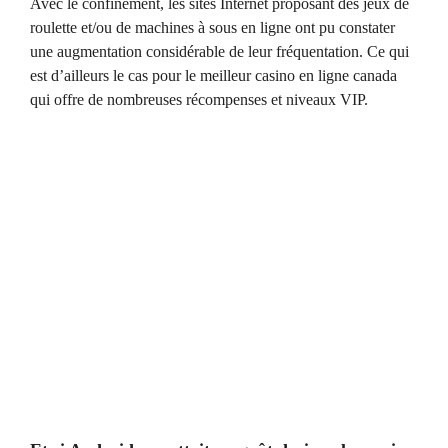
Avec le confinement, les sites Internet proposant des jeux de
roulette et/ou de machines à sous en ligne ont pu constater
une augmentation considérable de leur fréquentation. Ce qui
est d’ailleurs le cas pour le meilleur casino en ligne canada
qui offre de nombreuses récompenses et niveaux VIP.