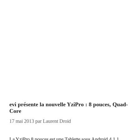
evi présente la nouvelle YziPro : 8 pouces, Quad-
Core
17 mai 2013
par
Laurent Droid
La YziPro 8 pouces est une Tablette sous Android 4.1.1