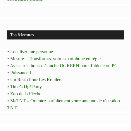
Top 8 lectures
•
Localiser une personne
•
Mesure – Transformez votre smartphone en règle
•
Avis sur la housse étanche UGREEN pour Tablette ou PC
•
Puissance J
•
Un Resto Pour Les Routiers
•
Time’s Up! Party
•
Zoo de la Flèche
•
MaTNT – Orientez parfaitement votre antenne de réception
TNT