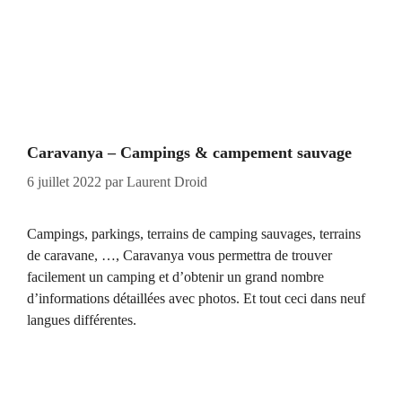
Caravanya – Campings & campement sauvage
6 juillet 2022
par
Laurent Droid
Campings, parkings, terrains de camping sauvages, terrains
de caravane, …, Caravanya vous permettra de trouver
facilement un camping et d’obtenir un grand nombre
d’informations détaillées avec photos. Et tout ceci dans neuf
langues différentes.