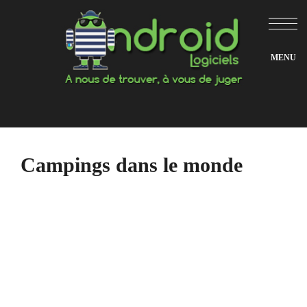
Aller
au
contenu
Campings dans le monde