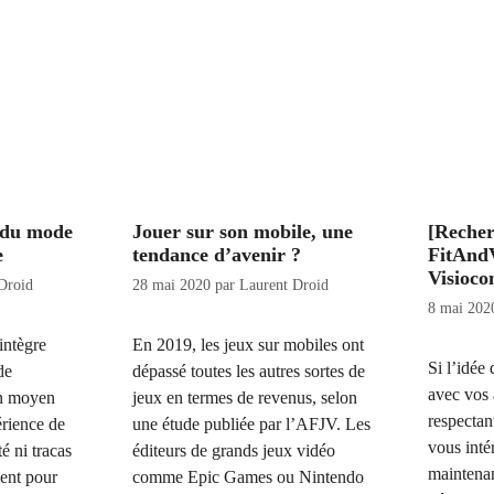
 du mode
Jouer sur son mobile, une
[Recher
e
tendance d’avenir ?
FitAnd
Visioco
Droid
28 mai 2020
par
Laurent Droid
8 mai 202
intègre
En 2019, les jeux sur mobiles ont
Si l’idée
de
dépassé toutes les autres sortes de
avec vos 
un moyen
jeux en termes de revenus, selon
respectant
érience de
une étude publiée par l’AFJV. Les
vous inté
é ni tracas
éditeurs de grands jeux vidéo
maintenan
ment pour
comme Epic Games ou Nintendo