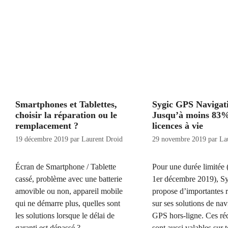
Smartphones et Tablettes,
Sygic GPS Navigat
choisir la réparation ou le
Jusqu’à moins 83%
remplacement ?
licences à vie
19 décembre 2019
par
Laurent Droid
29 novembre 2019
par
La
Écran de Smartphone / Tablette
Pour une durée limitée 
cassé, problème avec une batterie
1er décembre 2019), S
amovible ou non, appareil mobile
propose d’importantes 
qui ne démarre plus, quelles sont
sur ses solutions de nav
les solutions lorsque le délai de
GPS hors-ligne. Ces ré
garanti est dépassé ?
sont aussi valables sur t