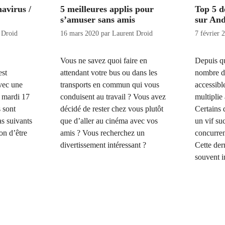
avirus /
5 meilleures applis pour
Top 5 d
s’amuser sans amis
sur An
 Droid
16 mars 2020
par
Laurent Droid
7 février 
Vous ne savez quoi faire en
Depuis qu
est
attendant votre bus ou dans les
nombre d
avec une
transports en commun qui vous
accessibl
e mardi 17
conduisent au travail ? Vous avez
multiplie 
 sont
décidé de rester chez vous plutôt
Certains 
as suivants
que d’aller au cinéma avec vos
un vif su
on d’être
amis ? Vous recherchez un
concurren
divertissement intéressant ?
Cette der
souvent i