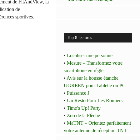
ement de FitAndView, la
lication de
érences sportives.
Top 8 lectures
•
Localiser une personne
•
Mesure – Transformez votre
smartphone en règle
•
Avis sur la housse étanche
UGREEN pour Tablette ou PC
•
Puissance J
•
Un Resto Pour Les Routiers
•
Time’s Up! Party
•
Zoo de la Flèche
•
MaTNT – Orientez parfaitement
votre antenne de réception TNT