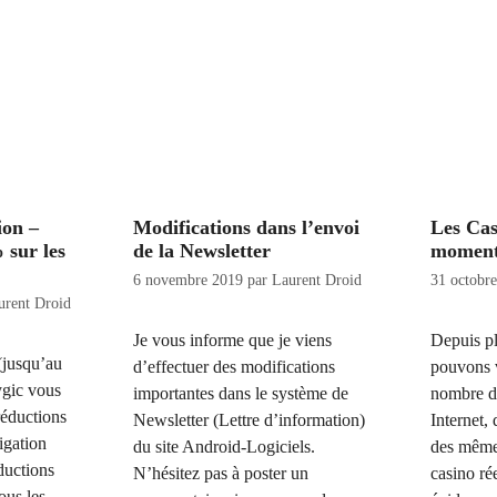
ion –
Modifications dans l’envoi
Les Cas
 sur les
de la Newsletter
momen
6 novembre 2019
par
Laurent Droid
31 octobr
urent Droid
Je vous informe que je viens
Depuis p
(jusqu’au
d’effectuer des modifications
pouvons v
ygic vous
importantes dans le système de
nombre de
réductions
Newsletter (Lettre d’information)
Internet,
igation
du site Android-Logiciels.
des même
ductions
N’hésitez pas à poster un
casino ré
ous les