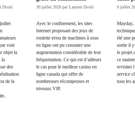
t Droid
30 juillet 2020
par
Laurent Droid
9 juillet 
uillet
Avec le confinement, les sites
Mayday, l
on
Internet proposant des jeux de
techniqu
mmateurs
roulette et/ou de machines à sous
été une pe
par voie
en ligne ont pu constater une
sortie il
r objet la
augmentation considérable de leur
le projet 
 la
fréquentation. Ce qui est d’ailleurs
ce maint
our des
le cas pour le meilleur casino en
revisiter 
réalisation
ligne canada qui offre de
service cl
ou de la
nombreuses récompenses et
tous les 
niveaux VIP.
te.