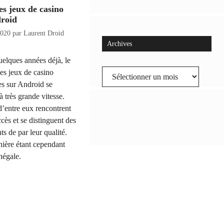
es jeux de casino
droid
2020
par
Laurent Droid
Archives
elques années déjà, le
Archives
es jeux de casino
es sur Android se
à très grande vitesse.
d’entre eux rencontrent
ccès et se distinguent des
ts de par leur qualité.
nière étant cependant
négale.