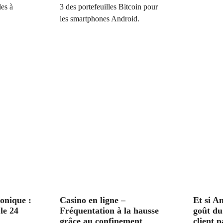
les à
3 des portefeuilles Bitcoin pour
les smartphones Android.
onique :
Casino en ligne –
Et si A
le 24
Fréquentation à la hausse
goût du
grâce au confinement
client p