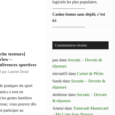
logiciels les plus populaires.
————————
Casino bonus sans dépôt, c’est
ici
————————
Commentaires récents
che testeurs]
View –
pau
dans
Socratic – Devoirs &
nférences sportives
réponses
0
par
Laurent Droid
micran03
dans
Carnet de Pêche
Sarah
dans
Socratic – Devoirs &
 de pratiquer du sport
réponses
ami.e.s tout en
sks6trose
dans
Socratic – Devoirs
 les gestes barrières
& réponses
resse, vous pouvez dès
Ameur
dans
Transcash Mastercard
t participer au
– Ma Carte Sans Banque