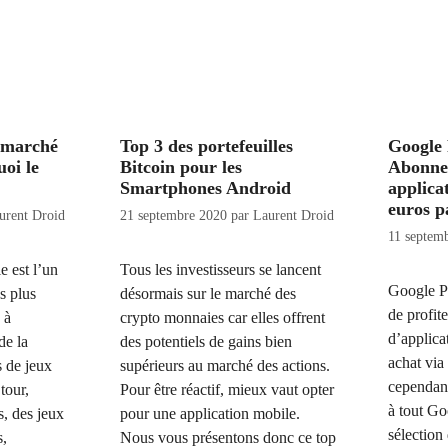
 marché
Top 3 des portefeuilles
Google 
uoi le
Bitcoin pour les
Abonne
Smartphones Android
applica
euros p
urent Droid
21 septembre 2020
par
Laurent Droid
11 septem
 est l’un
Tous les investisseurs se lancent
Google P
s plus
désormais sur le marché des
de profit
 à
crypto monnaies car elles offrent
d’applica
de la
des potentiels de gains bien
achat via
s de jeux
supérieurs au marché des actions.
cependant
tour,
Pour être réactif, mieux vaut opter
à tout Go
s, des jeux
pour une application mobile.
sélection
s,
Nous vous présentons donc ce top