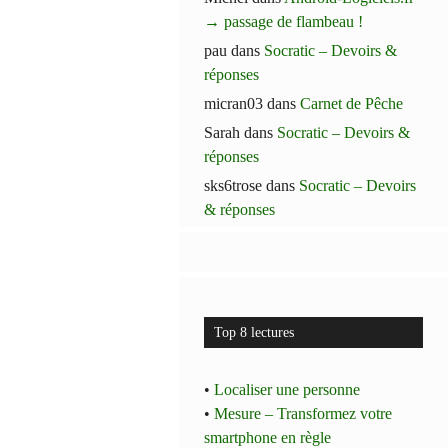
→ passage de flambeau !
pau
dans
Socratic – Devoirs &
réponses
micran03
dans
Carnet de Pêche
Sarah
dans
Socratic – Devoirs &
réponses
sks6trose
dans
Socratic – Devoirs
& réponses
Top 8 lectures
•
Localiser une personne
•
Mesure – Transformez votre
smartphone en règle